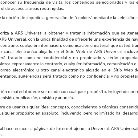
 conocer su frecuencia de visita, los contenidos seleccionados y los
ol de acceso a áreas restringidas.
ne la opción de impedir la generación de “cookies”, mediante la selección
utoriza a ARS Universal a obtener y tratar la información que se gen
 ARS Universal, con la única finalidad de ofrecerle una experiencia de n
ontrario, cualquier información, comunicación o material que usted tra
o canal electrónico alojado en el Sitio Web de ARS Universal, incluy
erá tratado como no confidencial y no propietario y serán propied
blezca expresamente lo contrario, cualquier información, comunicación o
orreo electrónico u otro canal electrónico alojado en el Sitio Web 
entarios, sugerencias será tratado como no confidencial y no propietar
ión o material puede ser usado con cualquier propósito, incluyendo, pero
nsmisión, publicación, emisión y anuncio.
bre de usar cualquier idea, concepto, conocimiento o técnicas contenid
ualquier propósito en absoluto, incluyendo, pero no limitado ha: desarro
al hace enlaces a páginas de Internet ajenos a Universal. ARS Universa
s.