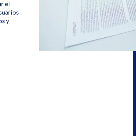
r el
suarios
os y