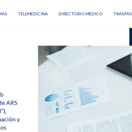
MAS
TELEMEDICINA
DIRECTORIO MÉDICO
TRASPA
s
eb
 de ARS
”),
mación y
sos